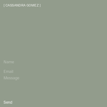
[
C
A
S
S
A
N
D
R
A
G
O
M
E
Z
]
L
e
t
’
s
s
t
a
r
t
a
c
o
n
v
e
r
s
a
t
i
o
n
a
b
o
u
t
y
o
u
r
p
r
o
j
e
c
t
Send